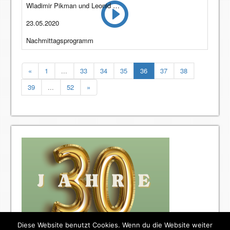
Wladimir Pikman und Leonid Kruter
23.05.2020
Nachmittagsprogramm
«
1
...
33
34
35
36
37
38
39
...
52
»
Diese Website benutzt Cookies. Wenn du die Website weiter