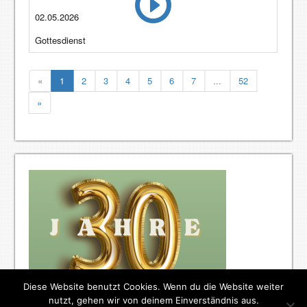
02.05.2026
Gottesdienst
«
1
2
3
4
5
6
7
...
52
»
Diese Website benutzt Cookies. Wenn du die Website weiter
nutzt, gehen wir von deinem Einverständnis aus.