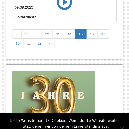
09.09.2023
Gottesdienst
«
1
...
12
13
14
15
16
17
18
...
52
»
Diese Website benutzt Cookies. Wenn du die Website weiter
nutzt, gehen wir von deinem Einverständnis aus.