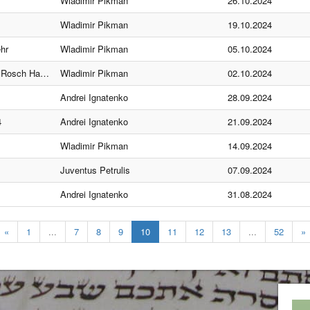
Wladimir Pikman
26.10.2024
Wladimir Pikman
19.10.2024
hr
Wladimir Pikman
05.10.2024
h HaSchana
Wladimir Pikman
02.10.2024
Andrei Ignatenko
28.09.2024
4
Andrei Ignatenko
21.09.2024
Wladimir Pikman
14.09.2024
Juventus Petrulis
07.09.2024
Andrei Ignatenko
31.08.2024
«
1
...
7
8
9
10
11
12
13
...
52
»