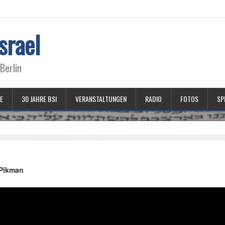
srael
Berlin
E
30 JAHRE BSI
VERANSTALTUNGEN
RADIO
FOTOS
SP
 Pikman