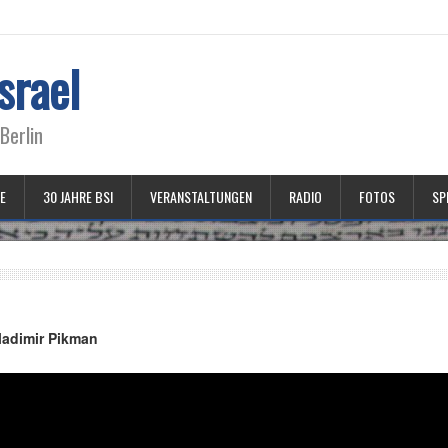
srael
Berlin
E
30 JAHRE BSI
VERANSTALTUNGEN
RADIO
FOTOS
SP
ladimir Pikman