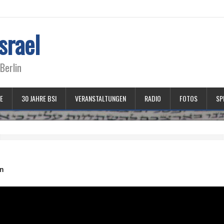
srael
Berlin
E
30 JAHRE BSI
VERANSTALTUNGEN
RADIO
FOTOS
SP
an