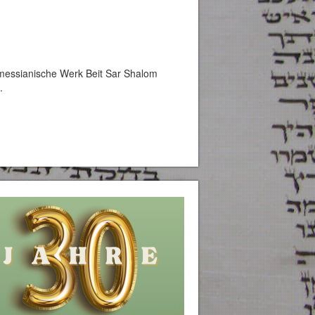
-messianische Werk Beit Sar Shalom
.