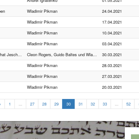
Andrei Ignatenko
01.05.2021
ben
Wladimir Pikman
24.04.2021
Wladimir Pikman
17.04.2021
Wladimir Pikman
10.04.2021
Wladimir Pikman
03.04.2021
Lammes erfüllt?
Cleon Rogers, Guido Baltes und Wladimir Pikman
30.03.2021
Wladimir Pikman
28.03.2021
Wladimir Pikman
27.03.2021
Wladimir Pikman
20.03.2021
«
1
...
27
28
29
30
31
32
33
...
52