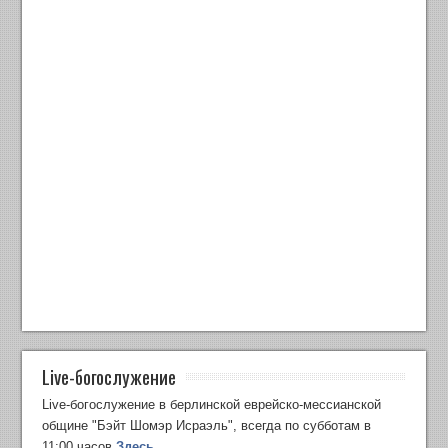
Live-богослужение
Live-богослужение в берлинской еврейско-мессианской
общине "Бэйт Шомэр Исраэль", всегда по субботам в
11:00 часов
Здесь