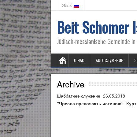
Язык:
Beit Schomer I
Jüdisch-messianische Gemeinde in 
О НАС
БОГОСЛУЖЕНИЕ
3
Archive
Шаббатнее служение
26.05.2018
"Чресла препоясать истиною"
Курт