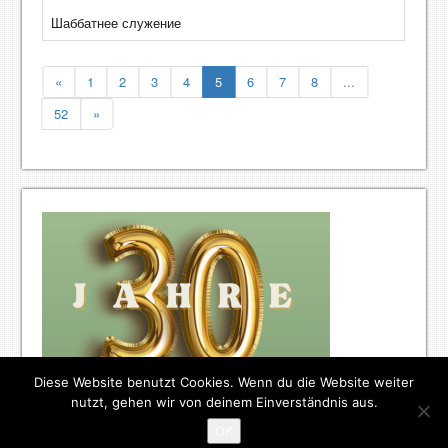
Шаббатнее служение
«
1
2
3
4
5
6
7
8
...
52
»
Diese Website benutzt Cookies. Wenn du die Website weiter
nutzt, gehen wir von deinem Einverständnis aus.
OK